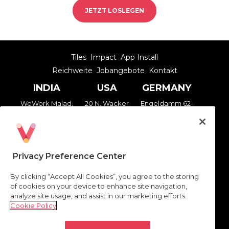
JETZT LOSLEGEN
Tiles
Impact
App Install
Reichweite
Jobangebote
Kontakt
INDIA
USA
GERMANY
WeWork Malad,
20 N. Wacker
Engeldamm 62-
Spectrum
Drive, 12th Floor,
64,
Towers, 7th Floor,
Chicago, IL
10179 Berlin
Chincholi Bunder
60606
Rd, Mindspace,
Privacy Preference Center
Malad West,
Mumbai –
By clicking “Accept All Cookies”, you agree to the storing
400064
of cookies on your device to enhance site navigation,
analyze site usage, and assist in our marketing efforts.
Datenschutzerklärung
|
Impressum
|
Cookie Policy
Nutzungsbedingungen
|
|
Cookie Settings
VEVE © 2026 Alle Rechte vorbehalten.