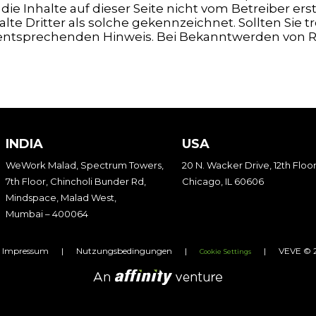
ie Inhalte auf dieser Seite nicht vom Betreiber er
lte Dritter als solche gekennzeichnet. Sollten Sie
entsprechenden Hinweis. Bei Bekanntwerden von R
INDIA
USA
WeWork Malad, Spectrum Towers,
20 N. Wacker Drive, 12th Floor
7th Floor, Chincholi Bunder Rd,
Chicago, IL 60606
Mindspace, Malad West,
Mumbai – 400064
Impressum
|
Nutzungsbedingungen
|
|
VEVE © 2
Cookie Settings